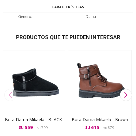
CARACTERÍSTICAS
Genero
Dama
PRODUCTOS QUE TE PUEDEN INTERESAR
Bota Dama Mikaela - BLACK
Bota Dama Mikaela - Brown
559
615
$U
799
$U
879
$U
$U