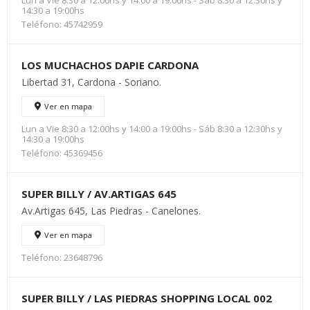
Lun a Vie 8:30 a 12:00hs y 14:00 a 19:00hs - Sáb 8:30 a 12:30hs y
14:30 a 19:00hs
Teléfono: 45742959
LOS MUCHACHOS DAPIE CARDONA
Libertad 31, Cardona - Soriano.
Ver en mapa
Lun a Vie 8:30 a 12:00hs y 14:00 a 19:00hs - Sáb 8:30 a 12:30hs y
14:30 a 19:00hs
Teléfono: 45369456
SUPER BILLY / AV.ARTIGAS 645
Av.Artigas 645, Las Piedras - Canelones.
Ver en mapa
Teléfono: 23648796
SUPER BILLY / LAS PIEDRAS SHOPPING LOCAL 002