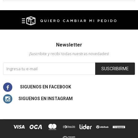
Newsletter
¡Suscribite y recibí todas nuestras novedades!
SUSCRIBIRME

