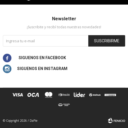
Newsletter
¡Suscribite y recibí todas nuestras novedades!
SUSCRIBIRME


© Copyright 2026 / DaPie