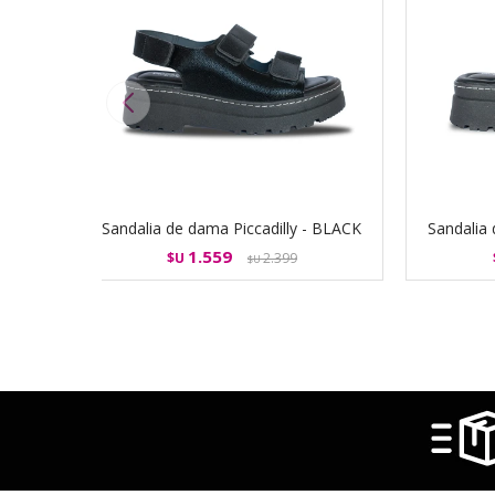
Sandalia de dama Piccadilly - BLACK
Sandalia 
1.559
$U
2.399
$U