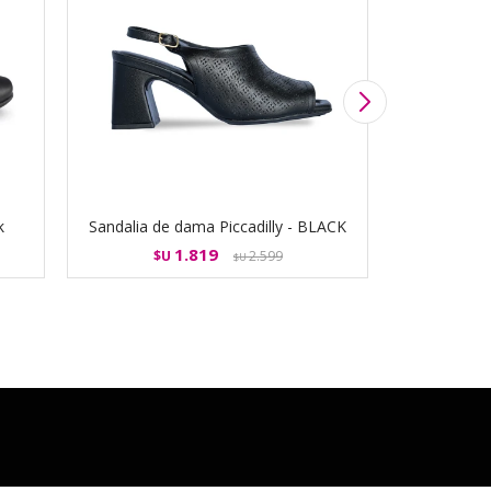
k
Sandalia de dama Piccadilly - BLACK
Zapato D
1.819
$U
2.599
$U