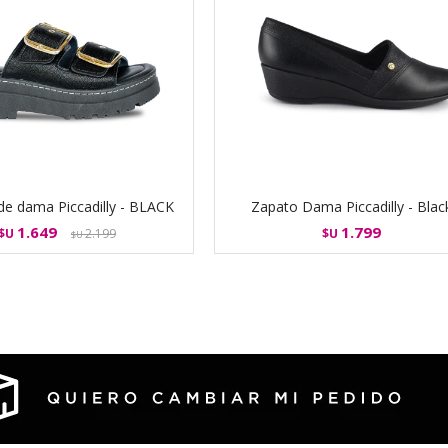
de dama Piccadilly - BLACK
Zapato Dama Piccadilly - Blac
1.649
1.799
$U
2.199
$U
$U