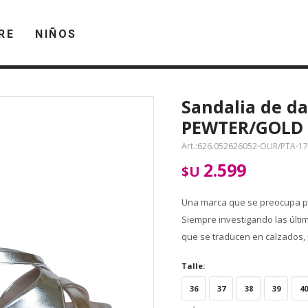
RE
NIÑOS
Sandalia de da
PEWTER/GOLD
626.052626052-OUR/PTA-17
2.599
$U
Una marca que se preocupa po
Siempre investigando las últi
que se traducen en calzados, 
Talle:
36
37
38
39
40