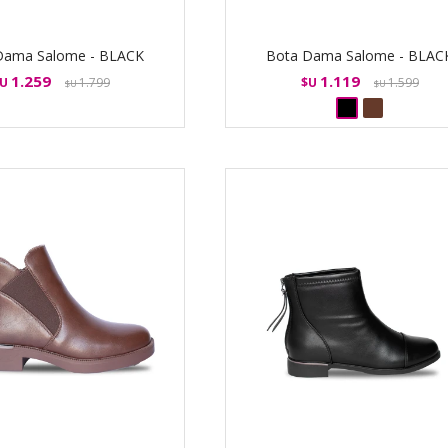
Dama Salome - BLACK
Bota Dama Salome - BLAC
1.259
1.119
U
1.799
$U
1.599
$U
$U