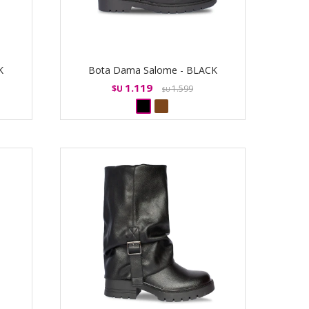
K
Bota Dama Salome - BLACK
1.119
$U
1.599
$U