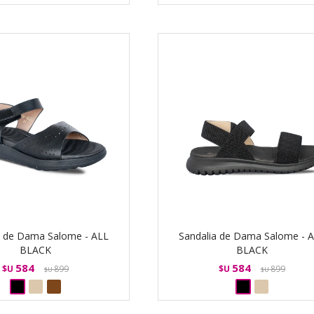
a de Dama Salome - ALL
Sandalia de Dama Salome - 
BLACK
BLACK
584
584
$U
899
$U
899
$U
$U