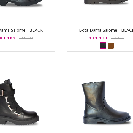
Dama Salome - BLACK
Bota Dama Salome - BLAC
1.189
1.119
U
1.699
$U
1.599
$U
$U