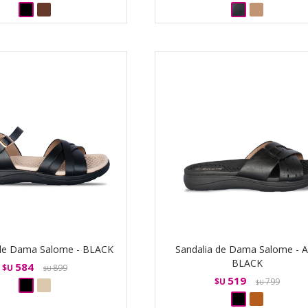
 de Dama Salome - BLACK
Sandalia de Dama Salome - 
BLACK
584
$U
899
$U
519
$U
799
$U