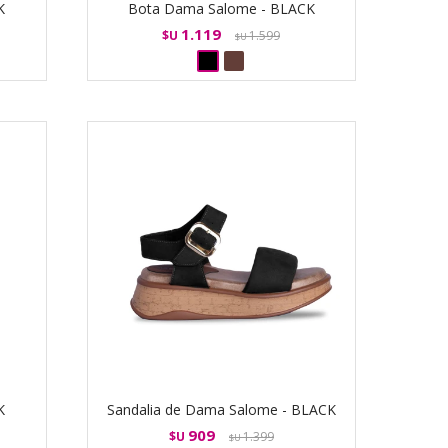
K
Bota Dama Salome - BLACK
1.119
$U
1.599
$U
K
Sandalia de Dama Salome - BLACK
909
$U
1.399
$U