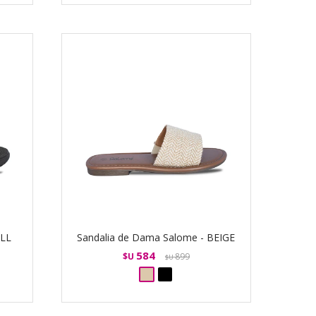
ALL
Sandalia de Dama Salome - BEIGE
584
$U
899
$U