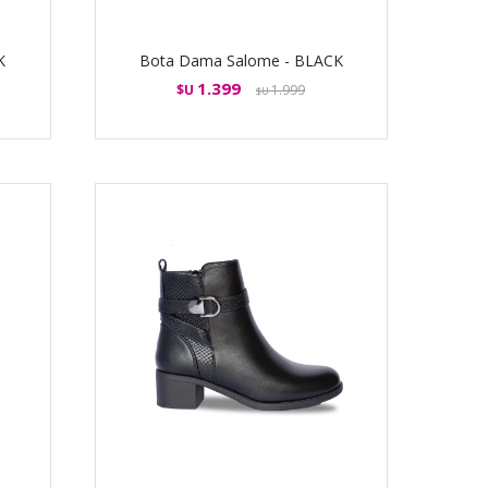
K
Bota Dama Salome - BLACK
1.399
$U
1.999
$U