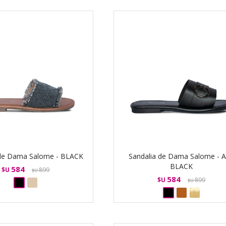
 de Dama Salome - BLACK
Sandalia de Dama Salome - 
BLACK
584
$U
899
$U
584
$U
899
$U