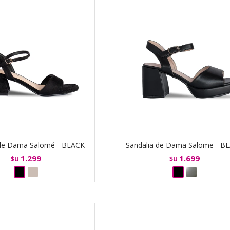
 de Dama Salomé - BLACK
Sandalia de Dama Salome - B
1.299
1.699
$U
$U