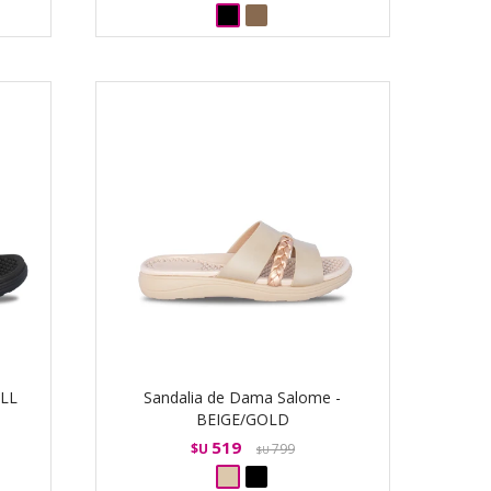
ALL
Sandalia de Dama Salome -
BEIGE/GOLD
519
$U
799
$U