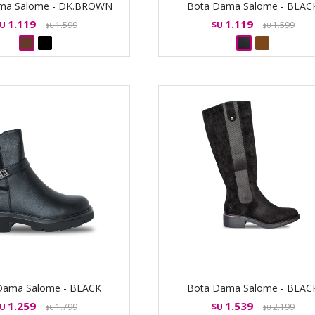
ma Salome - DK.BROWN
Bota Dama Salome - BLAC
1.119
1.119
U
1.599
$U
1.599
$U
$U
Dama Salome - BLACK
Bota Dama Salome - BLAC
1.259
1.539
U
1.799
$U
2.199
$U
$U