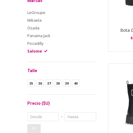
Marcas
LeGroupe
Mikaela
Osada
Bota 
Panama Jack
$
Piccadilly
Salome
Talle
35
36
37
38
39
40
Precio
($U)
OK