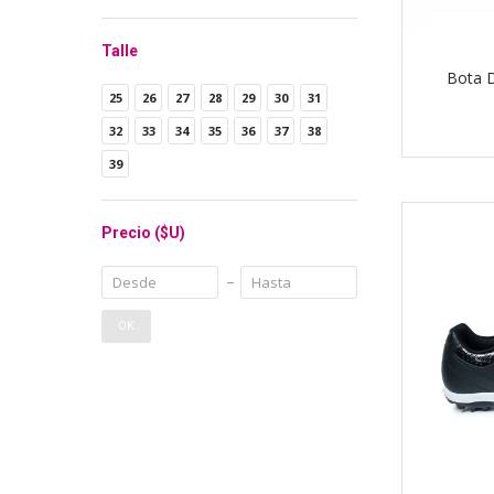
Talle
Bota 
25
26
27
28
29
30
31
32
33
34
35
36
37
38
39
Precio
($U)
OK