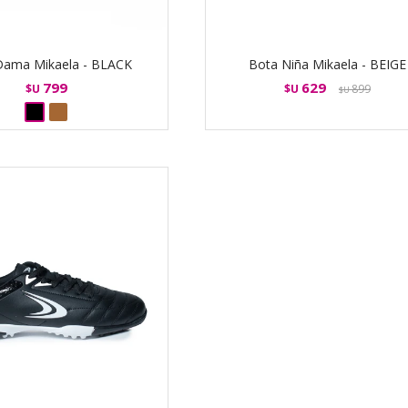
Dama Mikaela - BLACK
Bota Niña Mikaela - BEIGE
799
629
$U
$U
899
$U