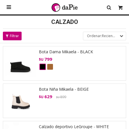

CALZADO
Recientes
Bota Dama Mikaela - BLACK
799
$U
Bota Niña Mikaela - BEIGE
629
$U
899
$U
Calzado deportivo LeGroupe - WHITE