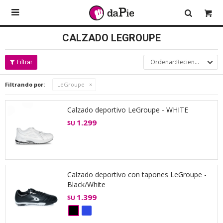

CALZADO LEGROUPE
Recientes
Filtrando por:
LeGroupe
Calzado deportivo LeGroupe - WHITE
1.299
$U
Calzado deportivo con tapones LeGroupe -
Black/White
1.399
$U