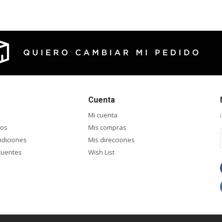
Cuenta
Mi cuenta
ios
Mis compras
ndiciones
Mis direcciones
cuentes
Wish List