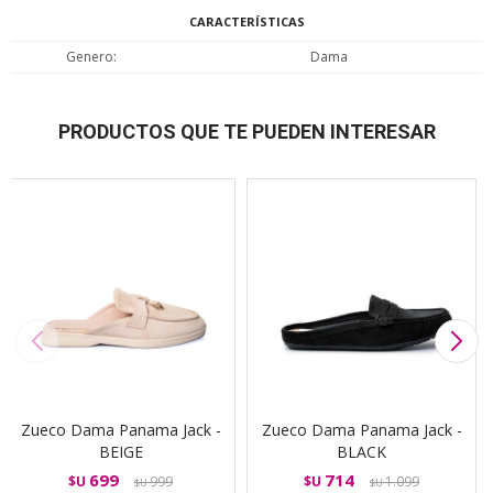
CARACTERÍSTICAS
Genero
Dama
PRODUCTOS QUE TE PUEDEN INTERESAR
Zueco Dama Panama Jack -
Zueco Dama Panama Jack -
BEIGE
BLACK
699
714
$U
999
$U
1.099
$U
$U