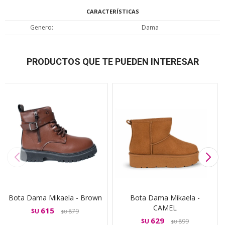
CARACTERÍSTICAS
Genero
Dama
PRODUCTOS QUE TE PUEDEN INTERESAR
Bota Dama Mikaela - Brown
Bota Dama Mikaela -
CAMEL
615
$U
879
$U
629
$U
899
$U