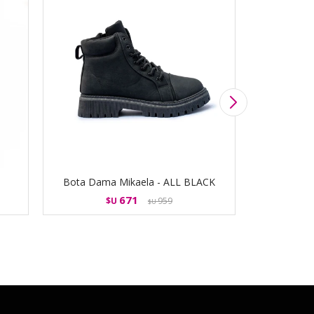
Bota Dama Mikaela - ALL BLACK
Bota D
671
$U
959
$U