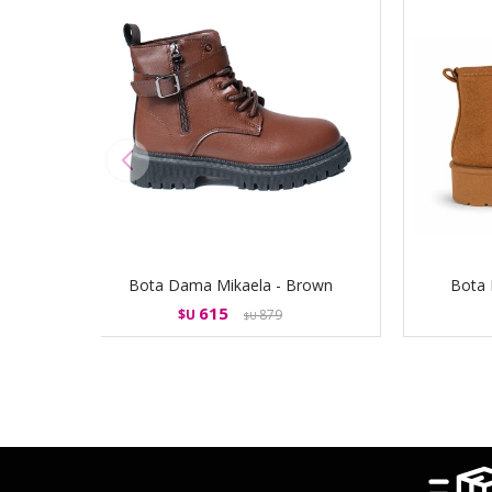
Bota Dama Mikaela - Brown
Bota 
615
$U
879
$U