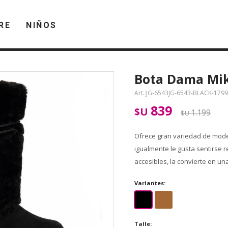
RE
NIÑOS
Bota Dama Mik
JG-6543JG-6543-BLACK-179
839
$U
1.199
$U
Ofrece gran variedad de model
igualmente le gusta sentirse 
accesibles, la convierte en un
Variantes:
Talle: