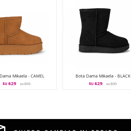
Dama Mikaela - CAMEL
Bota Dama Mikaela - BLACK
629
629
$U
899
$U
899
$U
$U