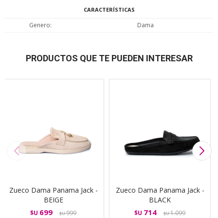
CARACTERÍSTICAS
Genero
Dama
PRODUCTOS QUE TE PUEDEN INTERESAR
Zueco Dama Panama Jack -
Zueco Dama Panama Jack -
BEIGE
BLACK
699
714
$U
999
$U
1.099
$U
$U