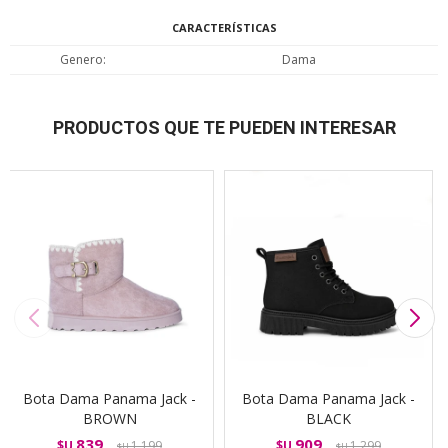
CARACTERÍSTICAS
Genero
Dama
PRODUCTOS QUE TE PUEDEN INTERESAR
Bota Dama Panama Jack -
Bota Dama Panama Jack -
BROWN
BLACK
839
909
$U
1.199
$U
1.299
$U
$U