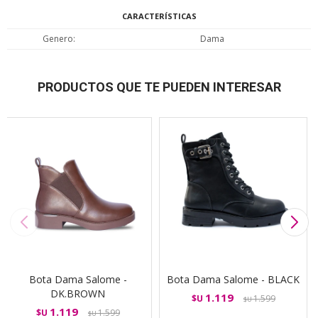
CARACTERÍSTICAS
Genero
Dama
PRODUCTOS QUE TE PUEDEN INTERESAR
Bota Dama Salome -
Bota Dama Salome - BLACK
DK.BROWN
1.119
$U
1.599
$U
1.119
$U
1.599
$U