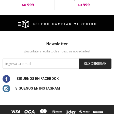
999
999
$U
$U
Newsletter
¡Suscribite y recibí todas nuestras novedades!
SUSCRIBIRME

