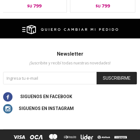
799
799
$U
$U
Newsletter
¡Suscribite y recibí todas nuestras novedades!
SUSCRIBIRME

