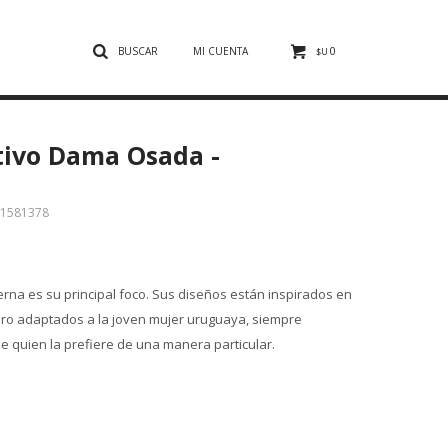
0
$U
tivo Dama Osada -
-1581378
erna es su principal foco. Sus diseños están inspirados en
ero adaptados a la joven mujer uruguaya, siempre
e quien la prefiere de una manera particular.