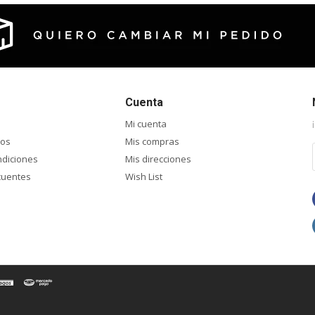
Cuenta
Mi cuenta
ios
Mis compras
ndiciones
Mis direcciones
cuentes
Wish List