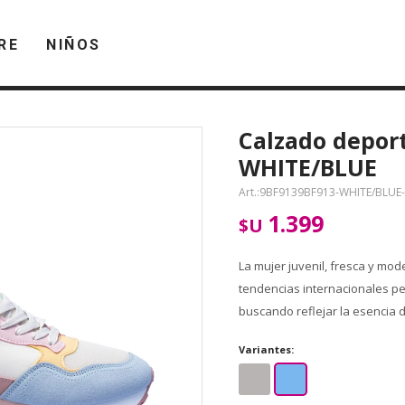
RE
NIÑOS
Calzado depor
WHITE/BLUE
9BF9139BF913-WHITE/BLUE
1.399
$U
La mujer juvenil, fresca y mod
tendencias internacionales p
buscando reflejar la esencia d
Variantes: