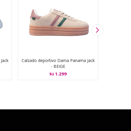
Jack
Calzado deportivo Dama Panama Jack
Calzado de
- BEIGE
1.299
$U