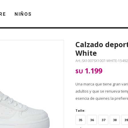
RE
NIÑOS
Calzado depor
White
SX1007SX1007-WHITE-15492
1.199
$U
Una marca que tiene gran va
adultos y que se renueva tem
esencia de quienes la prefier
Talle:
35
36
37
38
39