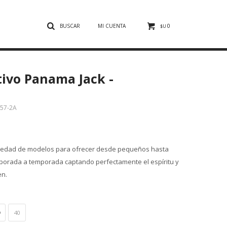
0
$U
tivo Panama Jack -
57-2A
riedad de modelos para ofrecer desde pequeños hasta
porada a temporada captando perfectamente el espíritu y
en.
40