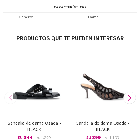
CARACTERÍSTICAS
Genero
Dama
PRODUCTOS QUE TE PUEDEN INTERESAR
Sandalia de dama Osada -
Sandalia de dama Osada -
BLACK
BLACK
844
899
$U
1.299
$U
1.199
$U
$U