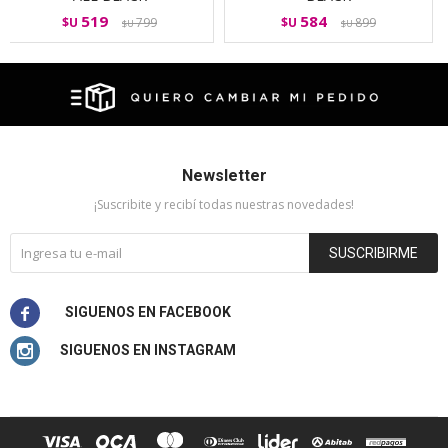
519
584
$U
799
$U
899
$U
$U
Newsletter
¡Suscribite y recibí todas nuestras novedades!
SUSCRIBIRME

