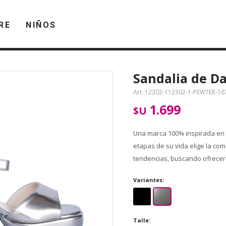
RE
NIÑOS
Sandalia de D
12302-112302-1-PEWTER-16
1.699
$U
Una marca 100% inspirada en l
etapas de su vida elige la com
tendencias, buscando ofrecer a
Variantes:
Talle: