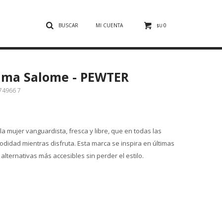
0
$U
ama Salome - PEWTER
74966 7
a mujer vanguardista, fresca y libre, que en todas las
odidad mientras disfruta. Esta marca se inspira en últimas
lternativas más accesibles sin perder el estilo.