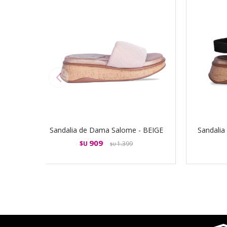
Sandalia de Dama Salome - BEIGE
Sandali
909
$U
1.399
$U