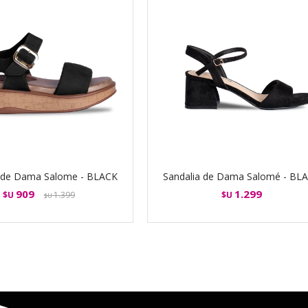
a de Dama Salome - BLACK
Sandalia de Dama Salomé - BL
909
1.299
$U
1.399
$U
$U