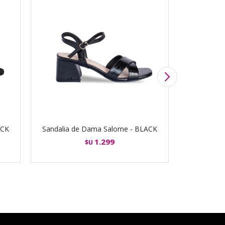
ACK
Sandalia de Dama Salome - BLACK
Zapato 
1.299
$U