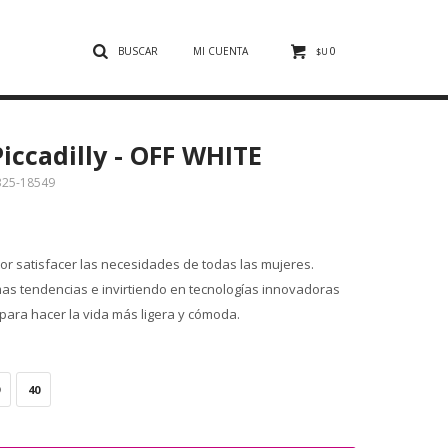
0
$U
ccadilly - OFF WHITE
325-18549
r satisfacer las necesidades de todas las mujeres.
mas tendencias e invirtiendo en tecnologías innovadoras
para hacer la vida más ligera y cómoda.
40