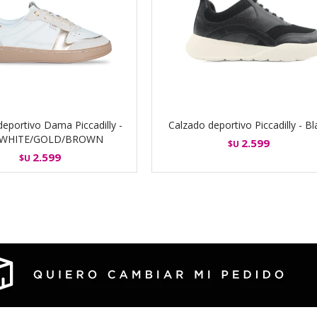
eportivo Dama Piccadilly -
Calzado deportivo Piccadilly - Bl
 WHITE/GOLD/BROWN
2.599
$U
2.599
$U