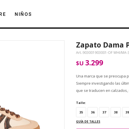
RE
NIÑOS
Zapato Dama Pi
903001903001-OF WHI/MA-
3.299
$U
Una marca que se preocupa po
Siempre investigando las últi
que se traducen en calzados, 
Talle:
35
36
37
38
39
GUÍA DE TALLES