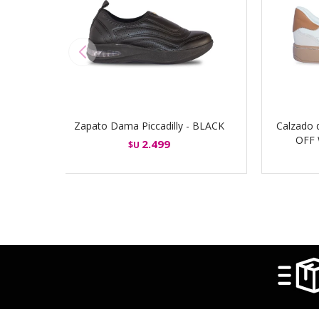
Zapato Dama Piccadilly - BLACK
Calzado d
OFF
2.499
$U