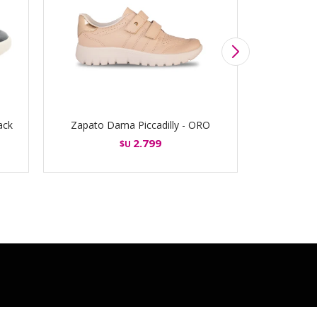
ack
Zapato Dama Piccadilly - ORO
Zapato Dam
2.799
$U