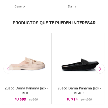
Genero
Dama
PRODUCTOS QUE TE PUEDEN INTERESAR
Zueco Dama Panama Jack -
Zueco Dama Panama Jack -
BEIGE
BLACK
699
714
$U
999
$U
1.099
$U
$U