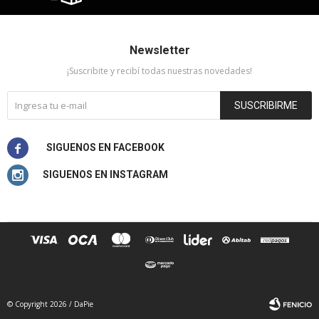
Newsletter
¡Suscribite y recibí todas nuestras novedades!
SUSCRIBIRME


© Copyright 2026 / DaPie