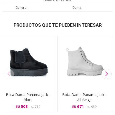
Genero
Dama
PRODUCTOS QUE TE PUEDEN INTERESAR
Bota Dama Panama Jack -
Bota Dama Panama Jack -
Black
All Beige
503
671
$U
719
$U
959
$U
$U