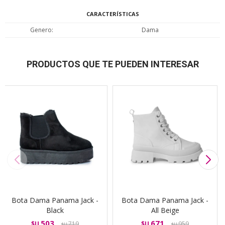
CARACTERÍSTICAS
Genero
Dama
PRODUCTOS QUE TE PUEDEN INTERESAR
Bota Dama Panama Jack -
Bota Dama Panama Jack -
Black
All Beige
503
671
$U
719
$U
959
$U
$U