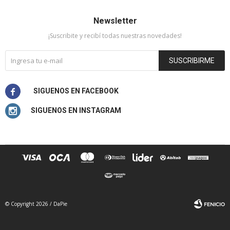
Newsletter
¡Suscribite y recibí todas nuestras novedades!
SUSCRIBIRME


© Copyright 2026 / DaPie