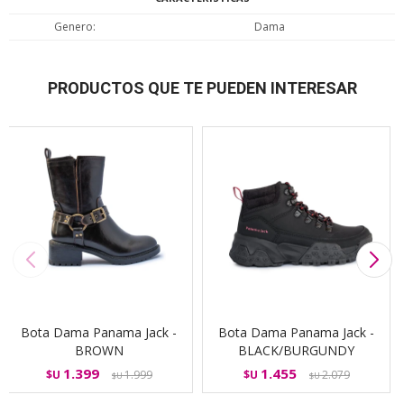
Genero
Dama
PRODUCTOS QUE TE PUEDEN INTERESAR
Bota Dama Panama Jack -
Bota Dama Panama Jack -
BROWN
BLACK/BURGUNDY
1.399
1.455
$U
1.999
$U
2.079
$U
$U