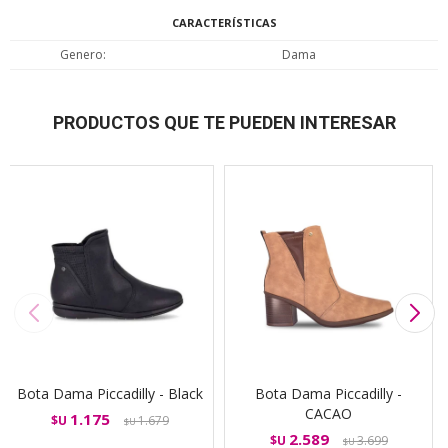
CARACTERÍSTICAS
Genero
Dama
PRODUCTOS QUE TE PUEDEN INTERESAR
Bota Dama Piccadilly - Black
Bota Dama Piccadilly -
CACAO
1.175
$U
1.679
$U
2.589
$U
3.699
$U