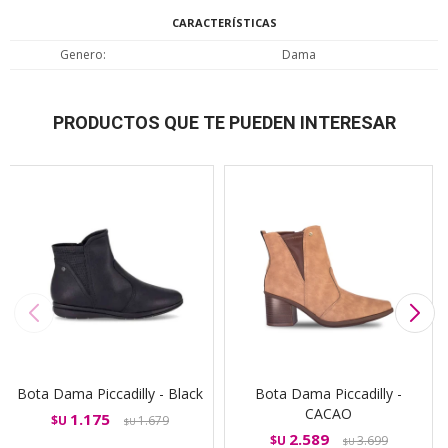
CARACTERÍSTICAS
Genero
Dama
PRODUCTOS QUE TE PUEDEN INTERESAR
Bota Dama Piccadilly - Black
Bota Dama Piccadilly -
CACAO
1.175
$U
1.679
$U
2.589
$U
3.699
$U