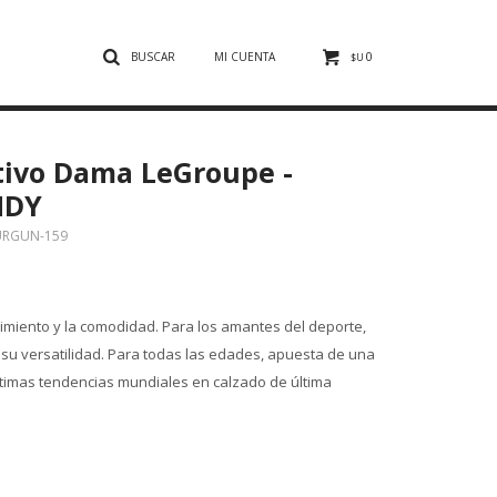
0
$U
tivo Dama LeGroupe -
NDY
URGUN-159
iento y la comodidad. Para los amantes del deporte,
 su versatilidad. Para todas las edades, apuesta de una
ltimas tendencias mundiales en calzado de última