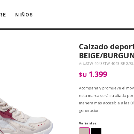
RE
NIÑOS
Calzado depor
BEIGE/BURGU
STW-4043STW-4043-BEIG/B
1.399
$U
Acompaña y promueve el movim
esta marca será su aliada por
manera más accesible a las ú
generación.
Variantes: