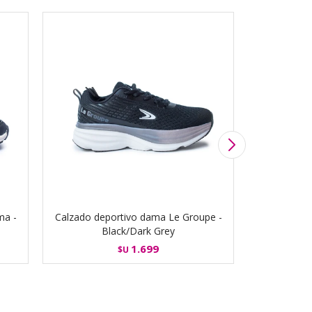
ma -
Calzado deportivo dama Le Groupe -
Calzado de
Black/Dark Grey
Be
1.699
$U