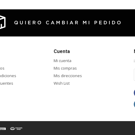
Cuenta
Mi cuenta
ios
Mis compras
ndiciones
Mis direcciones
cuentes
Wish List