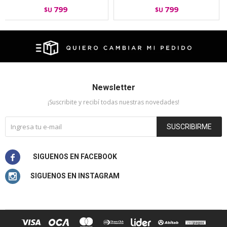
799
799
$U
$U
Newsletter
¡Suscribite y recibí todas nuestras novedades!
SUSCRIBIRME

