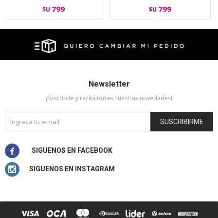
799
799
$U
$U
Newsletter
¡Suscribite y recibí todas nuestras novedades!
SUSCRIBIRME

