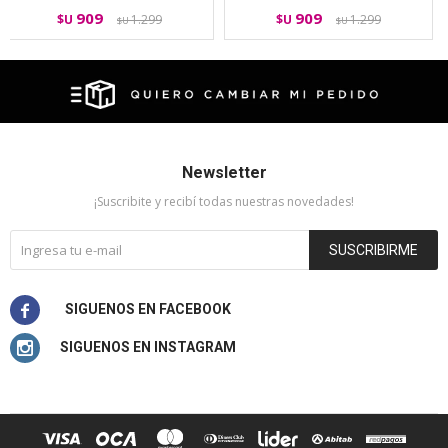
909
909
$U
1.299
$U
1.299
$U
$U
Newsletter
¡Suscribite y recibí todas nuestras novedades!
SUSCRIBIRME

