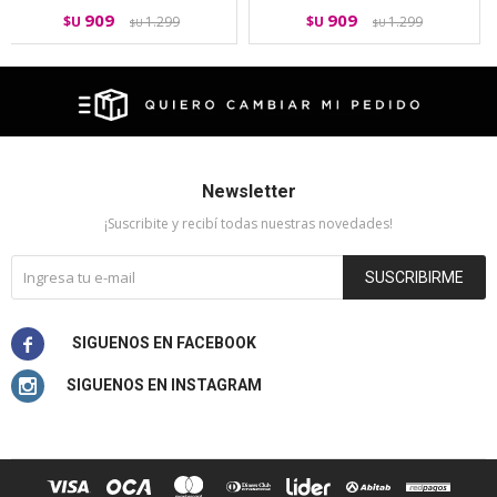
909
909
$U
1.299
$U
1.299
$U
$U
Newsletter
¡Suscribite y recibí todas nuestras novedades!
SUSCRIBIRME

