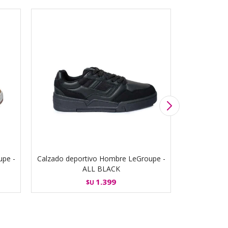
upe -
Calzado deportivo Hombre LeGroupe -
Calzado dep
ALL BLACK
1.399
$U