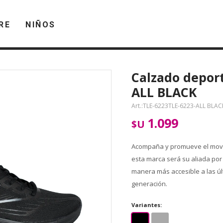
RE
NIÑOS
Calzado depor
ALL BLACK
TLE-6223TLE-6223-ALL BLAC
1.099
$U
Acompaña y promueve el movim
esta marca será su aliada por
manera más accesible a las ú
generación.
Variantes: