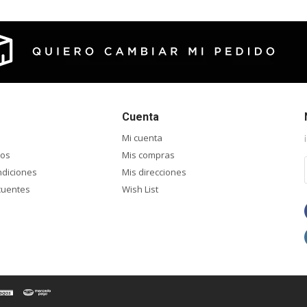
Cuenta
Mi cuenta
ios
Mis compras
ndiciones
Mis direcciones
cuentes
Wish List