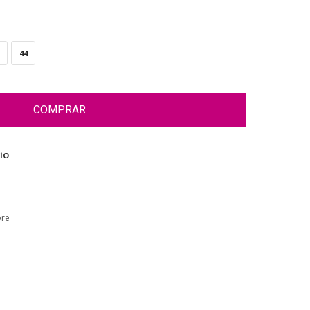
44
COMPRAR
ÍO
re