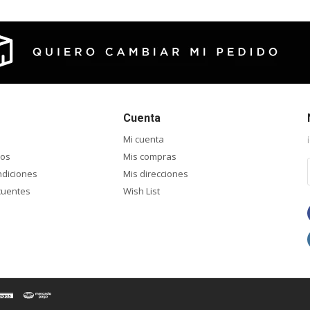
Cuenta
Mi cuenta
ios
Mis compras
ndiciones
Mis direcciones
cuentes
Wish List