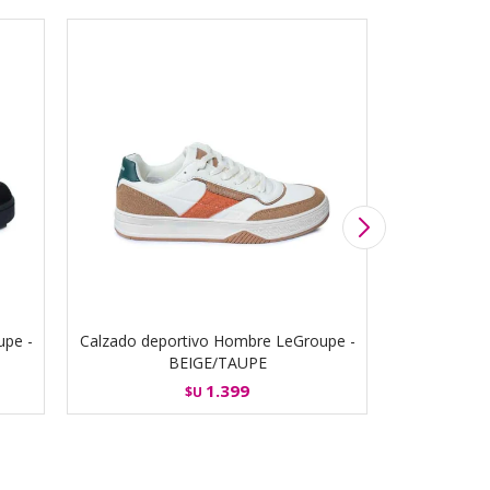
upe -
Calzado deportivo Hombre LeGroupe -
Calzado dep
BEIGE/TAUPE
CA
1.399
$U