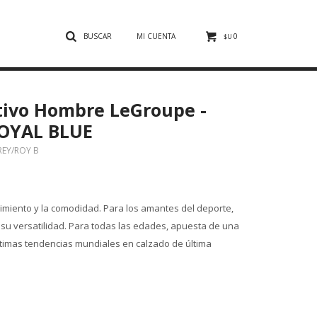
0
$U
tivo Hombre LeGroupe -
OYAL BLUE
REY/ROY B
iento y la comodidad. Para los amantes del deporte,
 su versatilidad. Para todas las edades, apuesta de una
ltimas tendencias mundiales en calzado de última