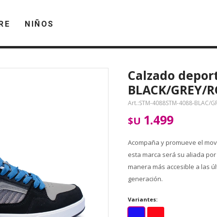
RE
NIÑOS
Calzado depor
BLACK/GREY/R
STM-4088STM-4088-BLAC/G
1.499
$U
Acompaña y promueve el movim
esta marca será su aliada por
manera más accesible a las ú
generación.
Variantes: