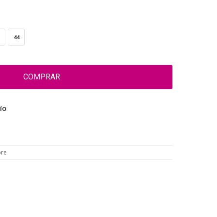
44
COMPRAR
ÍO
re