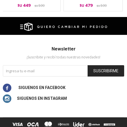
449
479
$U
599
$U
599
$U
$U
Newsletter
¡Suscribite y recibí todas nuestras novedades!
SUSCRIBIRME

