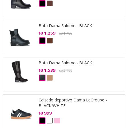
Bota Dama Salome - BLACK
1.259
$U
1.799
$U
Bota Dama Salome - BLACK
1.539
$U
2.199
$U
Calzado deportivo Dama LeGroupe -
BLACK/WHITE
999
$U