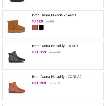
Bota Dama Mikaela - CAMEL
629
$U
899
$U
Bota Dama Piccadilly - BLACK
1.959
$U
2.799
$U
Bota Dama Piccadilly - COGNAC
1.959
$U
2.799
$U