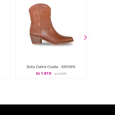
Bota Dama Osada - BROWN
Bota 
1.819
$U
2.599
$
$U