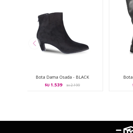
Bota Dama Osada - BLACK
Bota
1.539
$U
2.199
$U