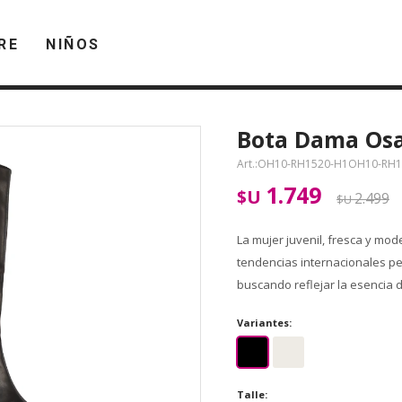
RE
NIÑOS
Bota Dama Osa
OH10-RH1520-H1OH10-RH1
1.749
$U
2.499
$U
La mujer juvenil, fresca y mod
tendencias internacionales p
buscando reflejar la esencia d
Variantes:
Talle: