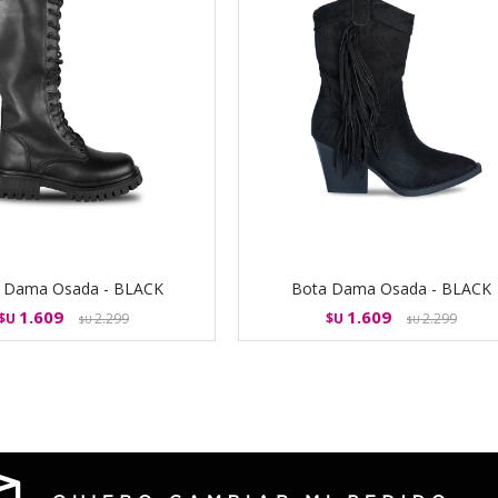
 Dama Osada - BLACK
Bota Dama Osada - BLACK
1.609
1.609
$U
2.299
$U
2.299
$U
$U