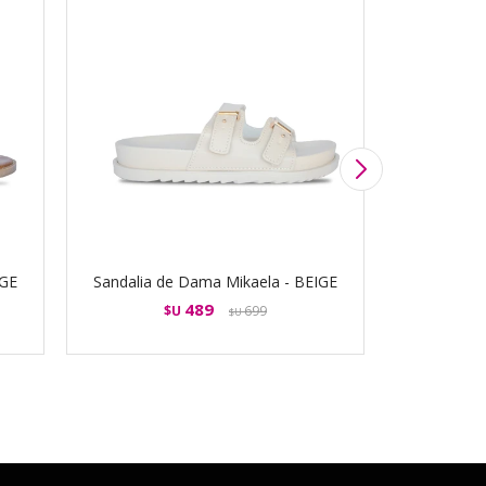
IGE
Sandalia de Dama Mikaela - BEIGE
Zapato 
489
$U
699
$U