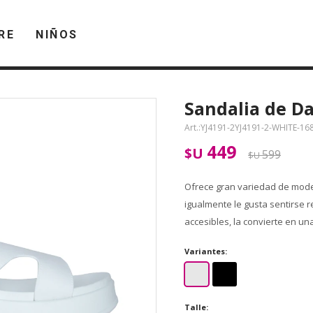
RE
NIÑOS
Sandalia de D
YJ4191-2YJ4191-2-WHITE-16
449
$U
599
$U
Ofrece gran variedad de model
igualmente le gusta sentirse 
accesibles, la convierte en un
Variantes:
Talle: