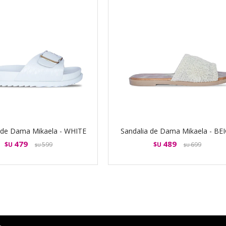
 de Dama Mikaela - WHITE
Sandalia de Dama Mikaela - BE
479
489
$U
599
$U
699
$U
$U