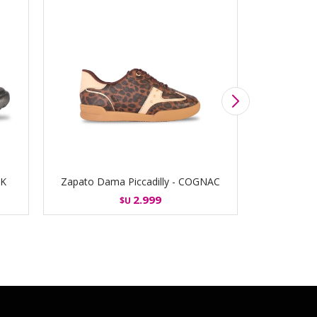
CK
Zapato Dama Piccadilly - COGNAC
Zapato Dam
2.999
$U