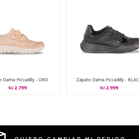
o Dama Piccadilly - ORO
Zapato Dama Piccadilly - BLA
2.799
2.999
$U
$U