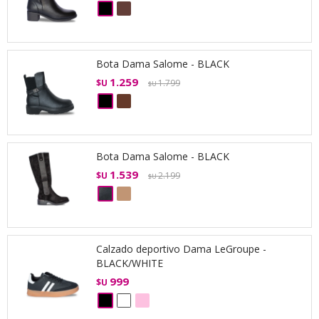
Bota Dama Salome - BLACK
1.259
$U
1.799
$U
Bota Dama Salome - BLACK
1.539
$U
2.199
$U
Calzado deportivo Dama LeGroupe -
BLACK/WHITE
999
$U