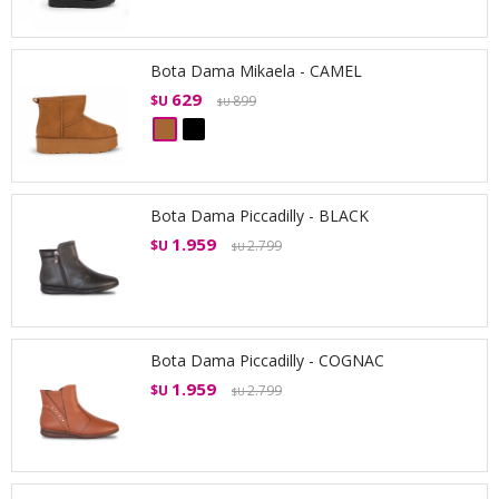
Bota Dama Mikaela - CAMEL
629
$U
899
$U
Bota Dama Piccadilly - BLACK
1.959
$U
2.799
$U
Bota Dama Piccadilly - COGNAC
1.959
$U
2.799
$U